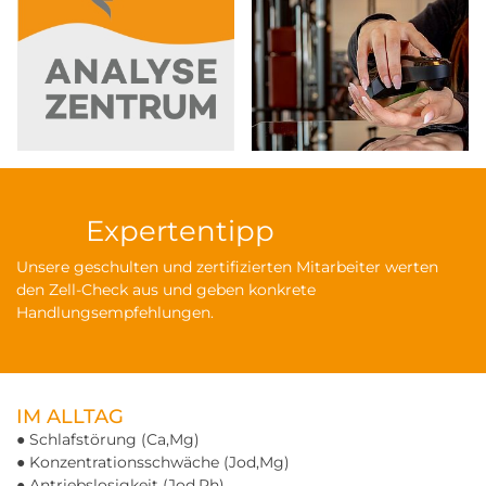
Expertentipp
Unsere geschulten und zertifizierten Mitarbeiter werten
den Zell-Check aus und geben konkrete
Handlungsempfehlungen.
IM ALLTAG
● Schlafstörung (Ca,Mg)
● Konzentrationsschwäche (Jod,Mg)
● Antriebslosigkeit (Jod,Ph)