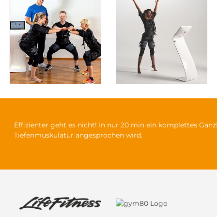
Effizienter geht es nicht! In nur 20 min ein komplettes Gan
Tiefenmuskulatur angesprochen wird.