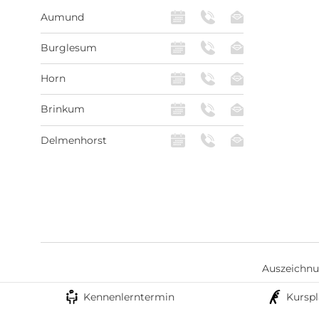
Aumund
Burglesum
Horn
Brinkum
Delmenhorst
Auszeichn
Kennenlerntermin
Kursp