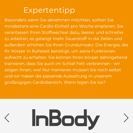
Expertentipp
Besonders wenn Sie abnehmen möchten, sollten Sie
mindestens eine Cardio-Einheit pro Woche einplanen. Sie
veranlassen Ihren Stoffwechsel dazu, besser und schneller
zu arbeiten, es gelangt mehr Sauerstoff in die Zellen und
außerdem erhöhen Sie Ihren Grundumsatz: Die Energie, die
Ihr Körper in Ruhezeit benötigt, um seine Funktionen
aufrecht zu erhalten. Sie können Ihren Körper dahingehend
trainieren, dass Sie auch im Schlaf Fett verbrennen - wir
zeigen Ihnen, wie! Nur trainieren müssen Sie noch selbst
und wir haben die passende Aussattung in unserem
großzügigen Cardiobereich. Wann legen Sie los?