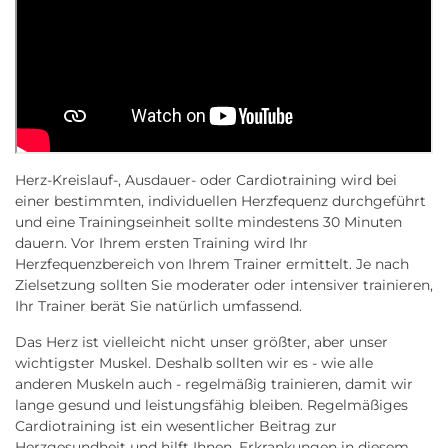
Herz-Kreislauf-, Ausdauer- oder Cardiotraining wird bei
einer bestimmten, individuellen Herzfequenz durchgeführt
und eine Trainingseinheit sollte mindestens 30 Minuten
dauern. Vor Ihrem ersten Training wird Ihr
Herzfequenzbereich von Ihrem Trainer ermittelt. Je nach
Zielsetzung sollten Sie moderater oder intensiver trainieren,
Ihr Trainer berät Sie natürlich umfassend.
Das Herz ist vielleicht nicht unser größter, aber unser
wichtigster Muskel. Deshalb sollten wir es - wie alle
anderen Muskeln auch - regelmäßig trainieren, damit wir
lange gesund und leistungsfähig bleiben. Regelmäßiges
Cardiotraining ist ein wesentlicher Beitrag zur
Herzgesundheit und hilft Ihnen, Erkrankungen in diesem